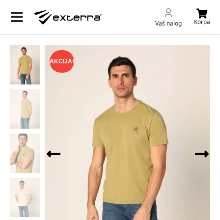
Korpa
Vaš nalog
AKCIJA!