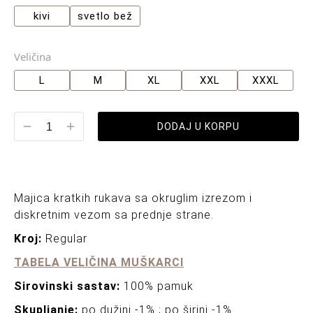
kivi
svetlo bež
Veličina
L
M
XL
XXL
XXXL
DODAJ U KORPU
Majica kratkih rukava sa okruglim izrezom i
diskretnim vezom sa prednje strane.
Kroj:
Regular
TABELA VELIČINA MUŠKARCI
Sirovinski sastav:
100% pamuk
Skupljanje:
po dužini -1% ; po širini -1%