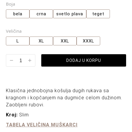
Boja
bela
crna
svetlo plava
teget
Veličina
L
XL
XXL
XXXL
DODAJ U KORPU
Klasična jednobojna košulja dugih rukava sa
kragnom i kopčanjem na dugmiće celom dužinom.
Zaobljeni rubovi.
Kroj:
Slim
TABELA VELIČINA MUŠKARCI