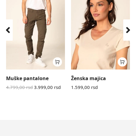
Muške pantalone
Ženska majica
4.799,00
rsd
3.999,00
rsd
1.599,00
rsd