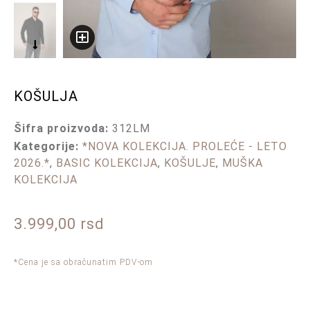
KOŠULJA
Šifra proizvoda:
312LM
Kategorije:
*NOVA KOLEKCIJA. PROLEĆE - LETO
2026.*
,
BASIC KOLEKCIJA
,
KOŠULJE
,
MUŠKA
KOLEKCIJA
3.999,00
rsd
*Cena je sa obračunatim PDV-om