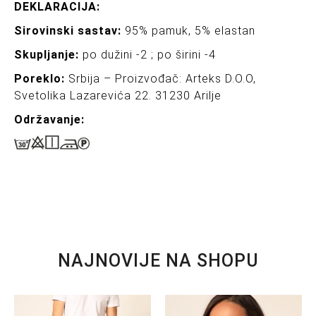
DEKLARACIJA:
Sirovinski sastav:
95% pamuk, 5% elastan
Skupljanje:
po dužini -2 ; po širini -4
Poreklo:
Srbija – Proizvođač: Arteks D.O.O,
Svetolika Lazarevića 22. 31230 Arilje
Održavanje:
NAJNOVIJE NA SHOPU