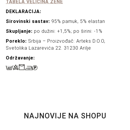
TABELA VELIČINA ŽENE
DEKLARACIJA:
Sirovinski sastav:
95% pamuk, 5% elastan
Skupljanje:
po dužini: +1,5%; po širini: -1%
Poreklo:
Srbija – Proizvođač: Arteks D.O.O,
Svetolika Lazarevića 22. 31230 Arilje
Održavanje:
NAJNOVIJE NA SHOPU