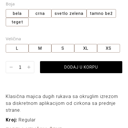
Boja
bela
crna
svetlo zelena
tamno bež
teget
Veličina
L
M
S
XL
XS
DODAJ U KORPU
Klasična majica dugih rukava sa okruglim izrezom
sa diskretnom aplikacijom od cirkona sa prednje
strane.
Kroj:
Regular