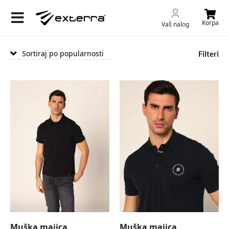
Korpa
Vaš nalog
Filteri
Muška majica
Muška majica