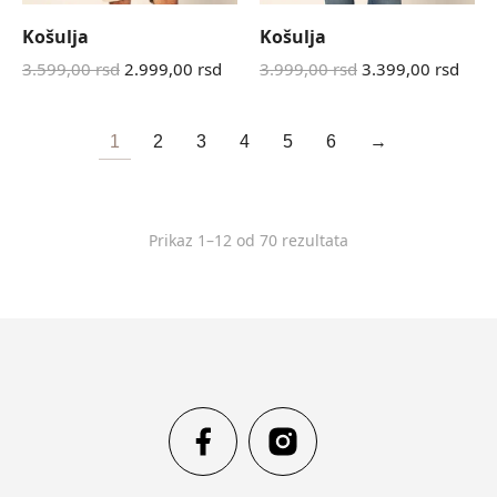
Košulja
Košulja
3.599,00
rsd
2.999,00
rsd
3.999,00
rsd
3.399,00
rsd
1
2
3
4
5
6
→
Prikaz 1–12 od 70 rezultata