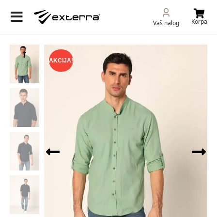
Korpa
Vaš nalog
AKCIJA!