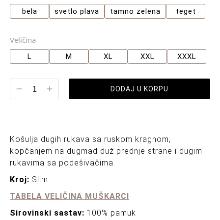
bela
svetlo plava
tamno zelena
teget
Veličina
L
M
XL
XXL
XXXL
DODAJ U KORPU
Košulja dugih rukava sa ruskom kragnom,
kopčanjem na dugmad duž prednje strane i dugim
rukavima sa podešivačima.
Kroj:
Slim
TABELA VELIČINA MUŠKARCI
Sirovinski sastav:
100% pamuk