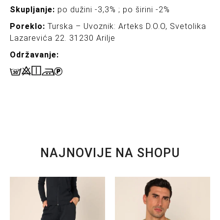
Skupljanje:
po dužini -3,3% ; po širini -2%
Poreklo:
Turska – Uvoznik: Arteks D.O.O, Svetolika
Lazarevića 22. 31230 Arilje
Održavanj
e:
NAJNOVIJE NA SHOPU