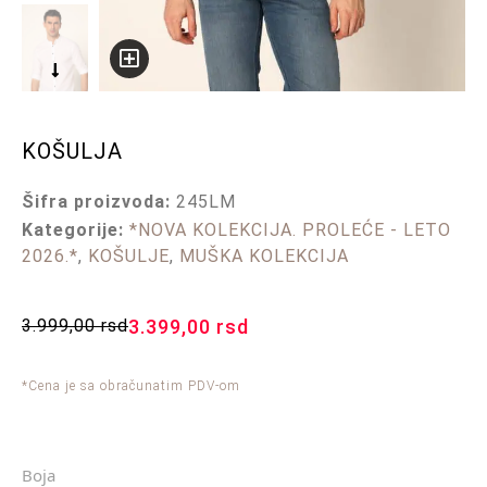
KOŠULJA
Šifra proizvoda:
245LM
Kategorije:
*NOVA KOLEKCIJA. PROLEĆE - LETO
2026.*
,
KOŠULJE
,
MUŠKA KOLEKCIJA
3.999,00
rsd
3.399,00
rsd
*Cena je sa obračunatim PDV-om
Boja