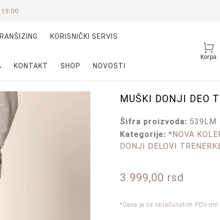
-15:00
RANŠIZING
KORISNIČKI SERVIS
Vaš
Korpa
nalog
A
KONTAKT
SHOP
NOVOSTI
MUŠKI DONJI DEO 
Šifra proizvoda:
539LM
Kategorije:
*NOVA KOLEK
DONJI DELOVI TRENERK
3.999,00
rsd
*Cena je sa obračunatim PDV-om