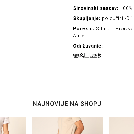
Sirovinski sastav:
100%
Skupljanje:
po dužini -0,1
Poreklo:
Srbija – Proizv
Arilje
Održavanj
e:
NAJNOVIJE NA SHOPU