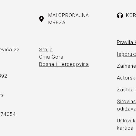
MALOPRODAJNA
KOR
MREŽA
Pravila 
evića 22
Srbija
Isporuka
Crna Gora
Bosna i Hercegovina
Zamene 
892
Autorsk
Zaštita
rs
Sirovins
održava
7374054
Uslovi k
kartica