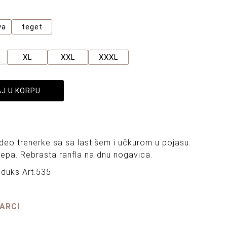
va
teget
XL
XXL
XXXL
J U KORPU
 deo trenerke sa sa lastišem i učkurom u pojasu.
epa. Rebrasta ranfla na dnu nogavica.
duks Art.535
ARCI