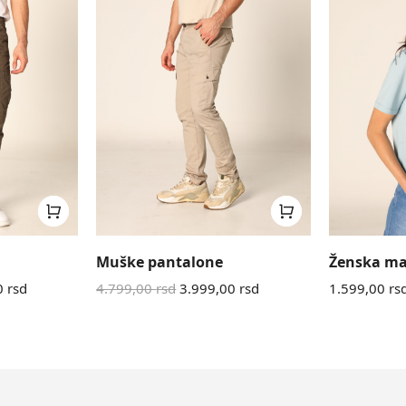
Muške pantalone
Ženska ma
0
rsd
4.799,00
rsd
3.999,00
rsd
1.599,00
rs