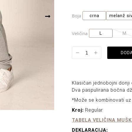
Boja
crna
melanž si
Veličina
L
M
DODA
Klasičan jednobojni donji
Dva paspulirana bočna dž
*Može se kombinovati uz 
Kroj:
Regular
TABELA VELIČINA MUŠK
DEKLARACIJA: