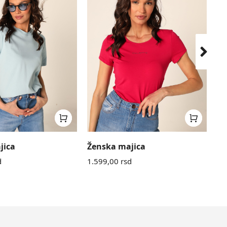
jica
Ženska majica
Že
d
1.599,00
rsd
1.