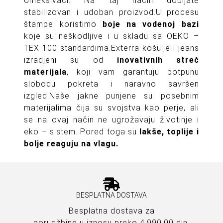
omekšivači. Na taj način dobijate
stabilizovan i udoban proizvod.U procesu
štampe koristimo
boje na vodenoj bazi
koje su neškodljive i u skladu sa OEKO –
TEX 100 standardima.Exterra košulje i jeans
izradjeni su od
inovativnih streč
materijala
, koji vam garantuju potpunu
slobodu pokreta i naravno savršen
izgled.Naše jakne punjene su posebnim
materijalima čija su svojstva kao perje, ali
se na ovaj način ne ugrožavaju životinje i
eko – sistem. Pored toga su
lakše, toplije i
bolje reaguju na vlagu.
BESPLATNA DOSTAVA
Besplatna dostava za
porudžbine u iznosu preko 4.990,00 din.