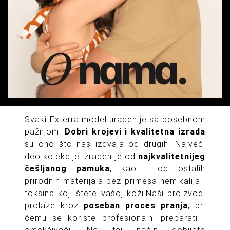
Svaki Exterra model urađen je sa posebnom
pažnjom.
Dobri krojevi i kvalitetna izrada
su ono što nas izdvaja od drugih. Najveći
deo kolekcije izrađen je od
najkvalitetnijeg
češljanog pamuka
, kao i od ostalih
prirodnih materijala bez primesa hemikalija i
toksina koji štete vašoj koži.Naši proizvodi
prolaze kroz
poseban proces pranja
, pri
čemu se koriste profesionalni preparati i