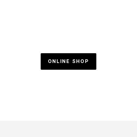
ONLINE KUPOVINA
Ukoliko više volite kupovinu iz "fotelje"
vaši omiljeni modeli su dostupni i online.
ONLINE SHOP