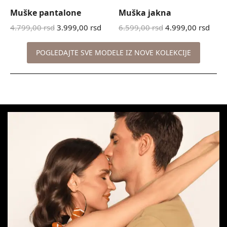
Muške pantalone
Muška jakna
4.799,00
rsd
3.999,00
rsd
6.599,00
rsd
4.999,00
rsd
POGLEDAJTE SVE MODELE IZ NOVE KOLEKCIJE