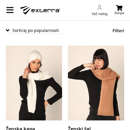
Korpa
Vaš nalog
Filteri
Ženska kapa
Ženski šal