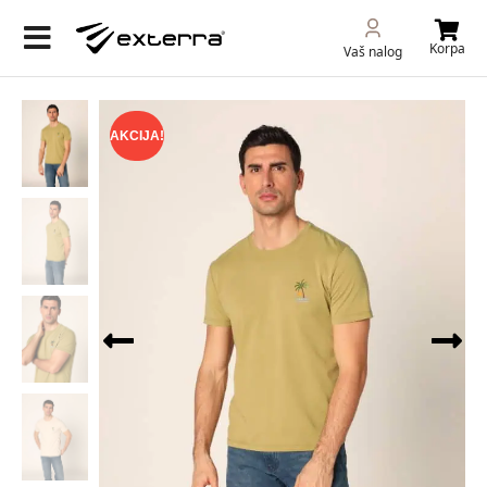
Korpa
Vaš nalog
AKCIJA!