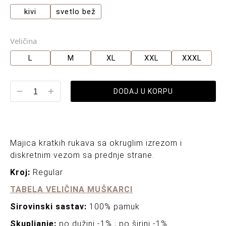
kivi
svetlo bež
Veličina
L
M
XL
XXL
XXXL
DODAJ U KORPU
Majica kratkih rukava sa okruglim izrezom i
diskretnim vezom sa prednje strane.
Kroj:
Regular
TABELA VELIČINA MUŠKARCI
Sirovinski sastav:
100% pamuk
Skupljanje:
po dužini -1% ; po širini -1%