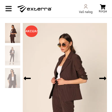
Korpa
Vaš nalog
AKCIJA!