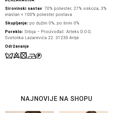
Sirovinski sastav
: 70% poliester, 27% viskoza, 3%
elastan + 100% poliester postava
Skupljanje:
po dužini 0%; po širini 0%
Poreklo:
Srbija – Proizvođač: Arteks D.O.O,
Svetolika Lazarevića 22. 31230 Arilje
Održavanje
:
NAJNOVIJE NA SHOPU