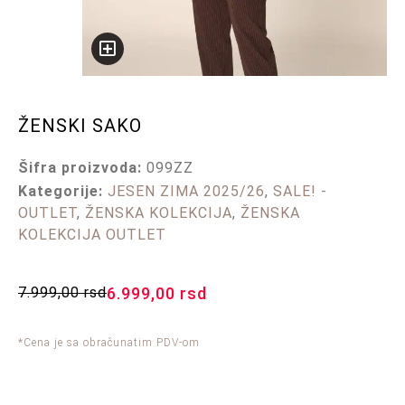
ŽENSKI SAKO
Šifra proizvoda:
099ZZ
Kategorije:
JESEN ZIMA 2025/26
,
SALE! -
OUTLET
,
ŽENSKA KOLEKCIJA
,
ŽENSKA
KOLEKCIJA OUTLET
7.999,00
rsd
6.999,00
rsd
*Cena je sa obračunatim PDV-om