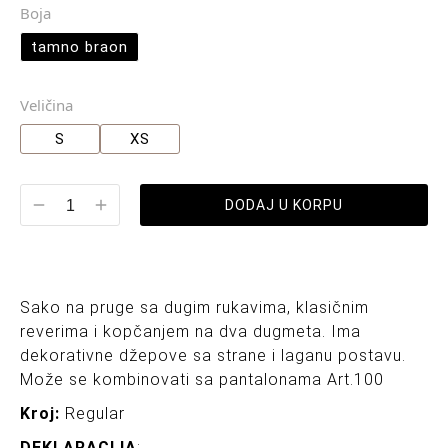
Boja
tamno braon
Veličina
S
XS
DODAJ U KORPU
Sako na pruge sa dugim rukavima, klasičnim
reverima i kopčanjem na dva dugmeta. Ima
dekorativne džepove sa strane i laganu postavu.
Može se kombinovati sa pantalonama Art.100
Kroj:
Regular
DEKLARACIJA
: