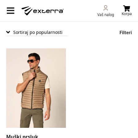
Korpa
Vaš nalog
Filteri
Muški prsluk