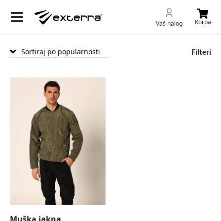
Korpa
Vaš nalog
Filteri
Muška jakna