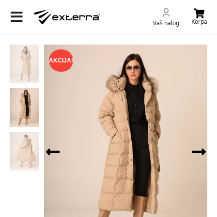
Korpa
Vaš nalog
AKCIJA!