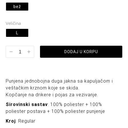
bež
Veličina
L
DODAJ U KORPU
Punjena jednobojna duga jakna sa kapuljačom i
veštačkim krznom koje se skida.
Kopčanje na drikere i pojas za vezivanje.
Sirovinski sastav
: 100% poliester + 100%
poliester postava + 100% poliester punjenje
Kroj
: Regular