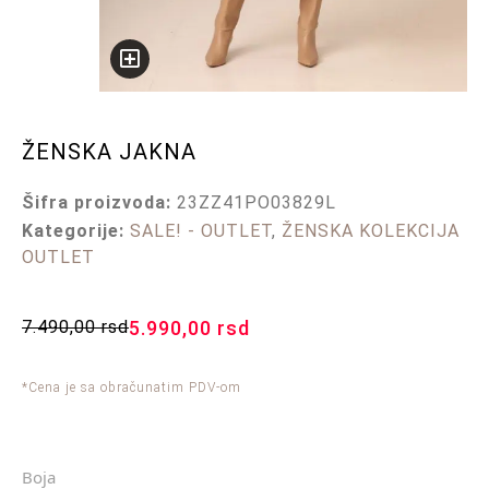
ŽENSKA JAKNA
Šifra proizvoda:
23ZZ41PO03829L
Kategorije:
SALE! - OUTLET
,
ŽENSKA KOLEKCIJA
OUTLET
7.490,00
rsd
5.990,00
rsd
*Cena je sa obračunatim PDV-om
Boja