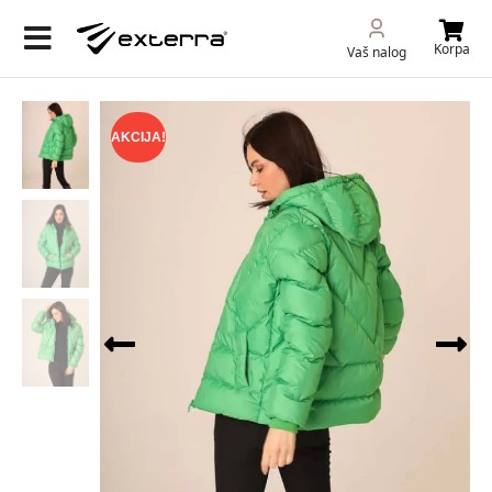
Korpa
Vaš nalog
AKCIJA!