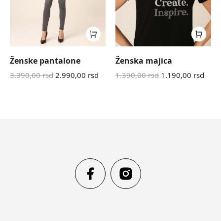
Ženske pantalone
Ženska majica
3.390,00
rsd
2.990,00
rsd
1.390,00
rsd
1.190,00
rsd