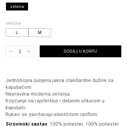
zelena
Veličina
L
M
DODAJ U KORPU
Jednobojna punjena jakna standardne dužine sa
kapuljačom.
Nepravilna moderna sečenja.
Kopčanje na rajsferšlus i debelim učkurom u
kapuljači.
Rukavi se završavaju elastičnom ranflom.
Sirovinski sastav
: 100% poliester, 100% poliester