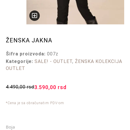
ŽENSKA JAKNA
Šifra proizvoda:
007z
Kategorije:
SALE! - OUTLET
,
ŽENSKA KOLEKCIJA
OUTLET
4.490,00
rsd
3.590,00
rsd
*Cena je sa obračunatim PDV-om
Boja