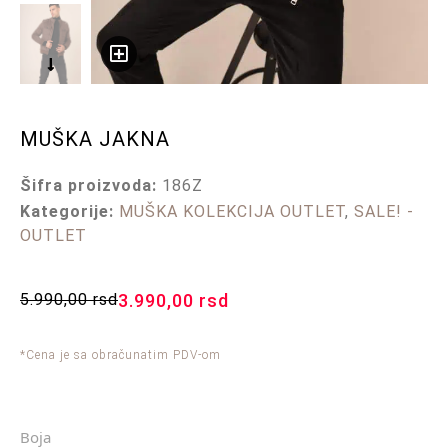
MUŠKA JAKNA
Šifra proizvoda:
186Z
Kategorije:
MUŠKA KOLEKCIJA OUTLET
,
SALE! -
OUTLET
5.990,00
rsd
3.990,00
rsd
*Cena je sa obračunatim PDV-om
Boja