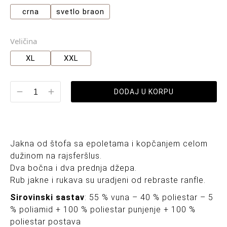
crna
svetlo braon
Veličina
XL
XXL
DODAJ U KORPU
Jakna od štofa sa epoletama i kopčanjem celom
dužinom na rajsferšlus.
Dva bočna i dva prednja džepa.
Rub jakne i rukava su uradjeni od rebraste ranfle.
Sirovinski sastav
: 55 % vuna – 40 % poliestar – 5
% poliamid + 100 % poliestar punjenje + 100 %
poliestar postava