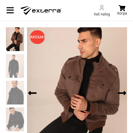
Korpa
Vaš nalog
AKCIJA!