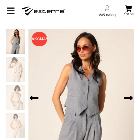
Korpa
Vaš nalog
AKCIJA!