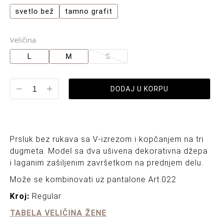
svetlo bež
tamno grafit
Veličina
L
M
S
DODAJ U KORPU
Prsluk bez rukava sa V-izrezom i kopčanjem na tri
dugmeta. Model sa dva ušivena dekorativna džepa
i laganim zašiljenim završetkom na prednjem delu.
Može se kombinovati uz pantalone Art.022
Kroj:
Regular
TABELA VELIČINA ŽENE