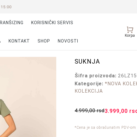
-15:00
RANŠIZING
KORISNIČKI SERVIS
Vaš
Korpa
nalog
A
KONTAKT
SHOP
NOVOSTI
SUKNJA
Šifra proizvoda:
26LZ1
Kategorije:
*NOVA KOLEK
KOLEKCIJA
4.999,00
rsd
3.999,00
rs
*Cena je sa obračunatim PDV-om