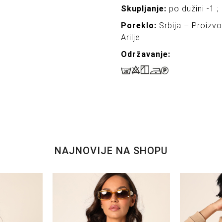
Skupljanje:
po dužini -1 ; 
Poreklo:
Srbija – Proizv
Arilje
Održavanje:
NAJNOVIJE NA SHOPU