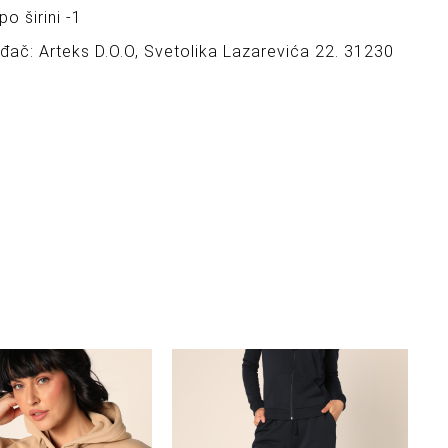
po širini -1
ođač: Arteks D.O.O, Svetolika Lazarevića 22. 31230