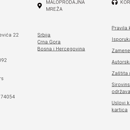
MALOPRODAJNA
KOR
MREŽA
Pravila 
evića 22
Srbija
Isporuka
Crna Gora
Bosna i Hercegovina
Zamene 
892
Autorsk
Zaštita
rs
Sirovins
održava
7374054
Uslovi k
kartica