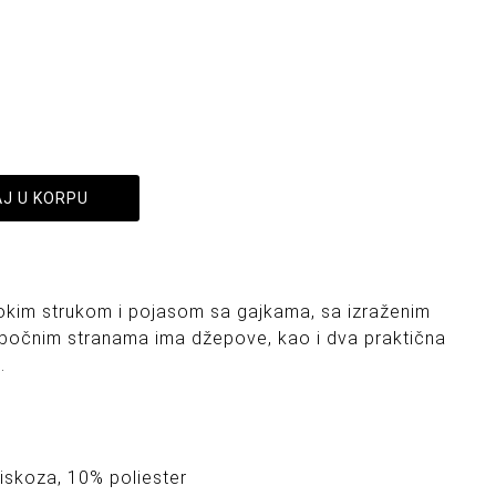
J U KORPU
sokim strukom i pojasom sa gajkama, sa izraženim
 bočnim stranama ima džepove, kao i dva praktična
.
iskoza, 10% poliester