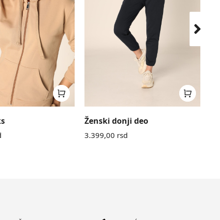
ks
Ženski donji deo
Že
d
3.399,00
rsd
3.