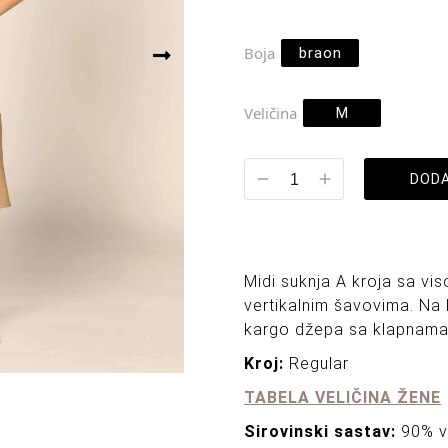
Boja
braon
Veličina
M
DODA
Midi suknja A kroja sa vi
vertikalnim šavovima. Na
kargo džepa sa klapnama
Kroj:
Regular
TABELA VELIČINA ŽENE
Sirovinski sastav:
90% v