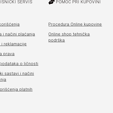
ISNIČKI SERVIS
POMOĆ PRI KUPOVINI
korišćenja
Procedura Online kupovine
 i načini plaćanja
Online shop tehnička
podrška
i reklamacije
a prava
 podataka o ličnosti
ki sastavi i načini
nja
orišćenja platnih