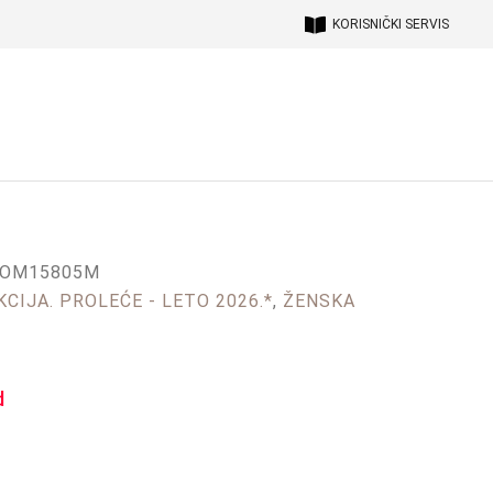
KORISNIČKI SERVIS
5OM15805M
CIJA. PROLEĆE - LETO 2026.*
,
ŽENSKA
d