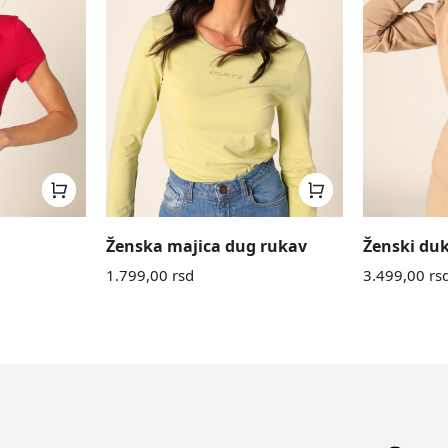
Ženska majica dug rukav
Ženski du
1.799,00
rsd
3.499,00
rs