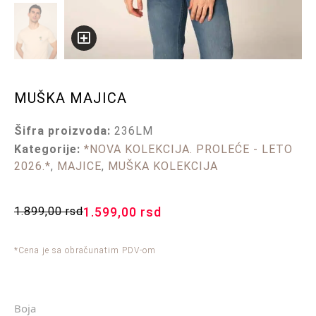
MUŠKA MAJICA
Šifra proizvoda:
236LM
Kategorije:
*NOVA KOLEKCIJA. PROLEĆE - LETO
2026.*
,
MAJICE
,
MUŠKA KOLEKCIJA
1.899,00
rsd
1.599,00
rsd
*Cena je sa obračunatim PDV-om
Boja