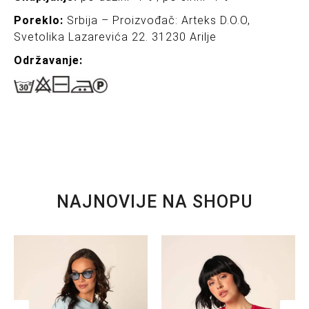
Poreklo:
Srbija – Proizvođač: Arteks D.O.O,
Svetolika Lazarevića 22. 31230 Arilje
Održavanj
e:
NAJNOVIJE NA SHOPU