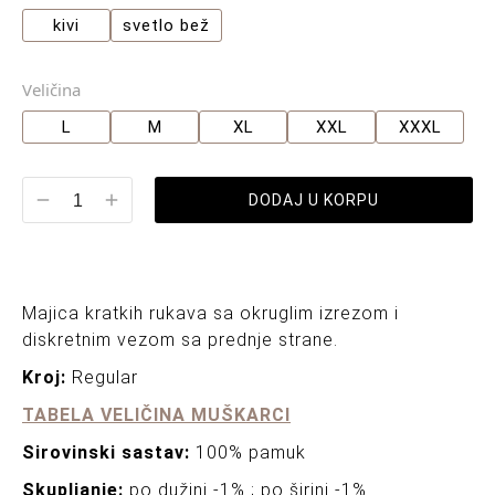
kivi
svetlo bež
Veličina
L
M
XL
XXL
XXXL
DODAJ U KORPU
Majica kratkih rukava sa okruglim izrezom i
diskretnim vezom sa prednje strane.
Kroj:
Regular
TABELA VELIČINA MUŠKARCI
Sirovinski sastav:
100% pamuk
Skupljanje:
po dužini -1% ; po širini -1%