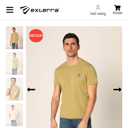
Korpa
Vaš nalog
AKCIJA!