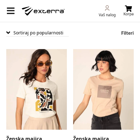
Korpa
Vaš nalog
Filteri
Ženska majica
Ženska majica