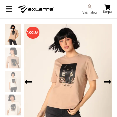
Korpa
Vaš nalog
AKCIJA!