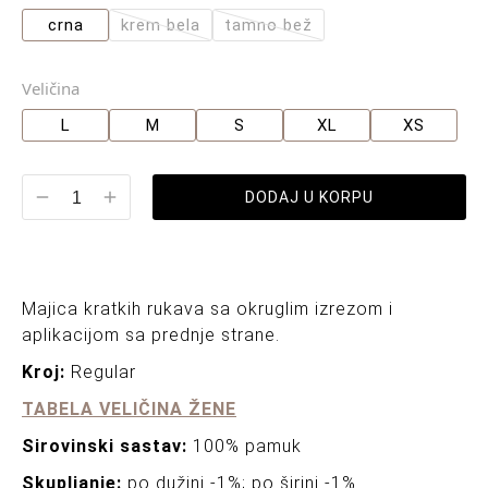
crna
krem bela
tamno bež
Veličina
L
M
S
XL
XS
DODAJ U KORPU
Majica kratkih rukava sa okruglim izrezom i
aplikacijom sa prednje strane.
Kroj:
Regular
TABELA VELIČINA ŽENE
Sirovinski sastav:
100% pamuk
Skupljanje:
po dužini -1%; po širini -1%