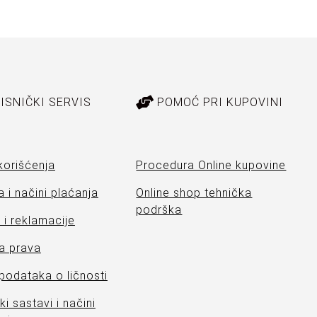
ISNIČKI SERVIS
POMOĆ PRI KUPOVINI
korišćenja
Procedura Online kupovine
 i načini plaćanja
Online shop tehnička
podrška
i reklamacije
a prava
 podataka o ličnosti
ki sastavi i načini