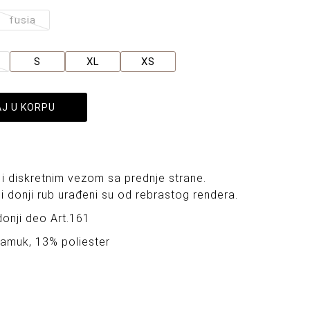
fusia
S
XL
XS
J U KORPU
i diskretnim vezom sa prednje strane.
i donji rub urađeni su od rebrastog rendera.
onji deo Art.161
pamuk, 13% poliester