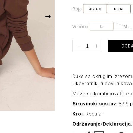
Boja
braon
crna
Veličina
L
M
DODA
Duks sa okruglim izrezom 
Okovratnik, rubovi rukava 
Može se kombinovati uz d
Sirovinski sastav
: 87% 
Kroj
: Regular
Održavanje
/
Deklaracija
: