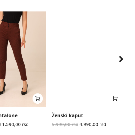
ntalone
Ženski kaput
Mu
d
1.590,00
rsd
5.990,00
rsd
4.990,00
rsd
3.