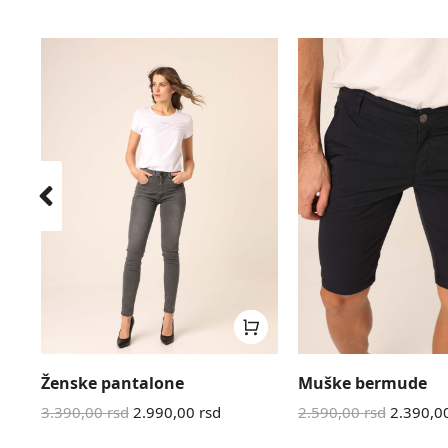
Ženske pantalone
Muške bermude
3.390,00
rsd
2.990,00
rsd
2.590,00
rsd
2.390,0