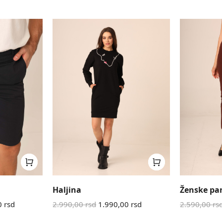
Haljina
Ženske pa
0
rsd
2.990,00
rsd
1.990,00
rsd
2.590,00
rs