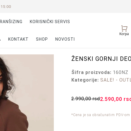
-15:00
RANŠIZING
KORISNIČKI SERVIS
Vaš
Korpa
nalog
A
KONTAKT
SHOP
NOVOSTI
ŽENSKI GORNJI DE
Šifra proizvoda:
160NZ
Kategorije:
SALE! - OUT
2.990,00
rsd
2.590,00
rs
*Cena je sa obračunatim PDV-om