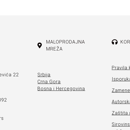
MALOPRODAJNA
KOR
MREŽA
Pravila 
evića 22
Srbija
Isporuka
Crna Gora
Bosna i Hercegovina
Zamene 
892
Autorsk
Zaštita
rs
Sirovins