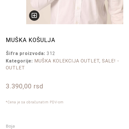
MUŠKA KOŠULJA
Šifra proizvoda:
312
Kategorije:
MUŠKA KOLEKCIJA OUTLET
,
SALE! -
OUTLET
3.390,00
rsd
*Cena je sa obračunatim PDV-om
Boja