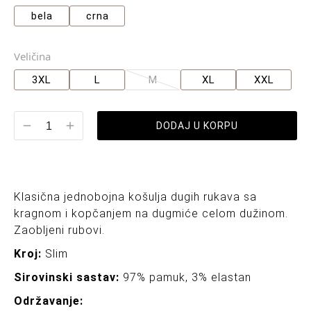
bela
crna
Veličina
3XL
L
M
XL
XXL
DODAJ U KORPU
Klasična jednobojna košulja dugih rukava sa
kragnom i kopčanjem na dugmiće celom dužinom.
Zaobljeni rubovi.
Kroj:
Slim
Sirovinski sastav:
97% pamuk, 3% elastan
Održavanje: