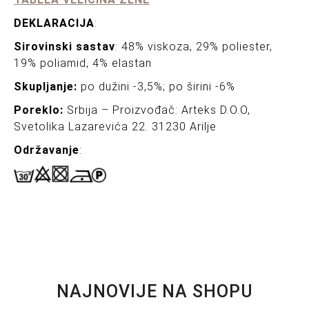
DEKLARACIJA
:
Sirovinski sastav
: 48% viskoza, 29% poliester,
19% poliamid, 4% elastan
Skupljanje:
po dužini -3,5%; po širini -6%
Poreklo:
Srbija – Proizvođač: Arteks D.O.O,
Svetolika Lazarevića 22. 31230 Arilje
Održavanje
:
NAJNOVIJE NA SHOPU