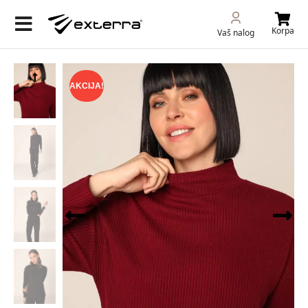
Korpa
Vaš nalog
AKCIJA!