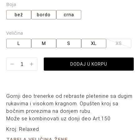
Boja
bež
bordo
crna
Veličina
L
M
S
XL
XS
DODAJ U KORPU
Gornji deo trenerke od rebraste pletenine sa dugim
rukavima i visokom kragnom. Opušten kroj sa
bočnim prorezima na donjem rubu.
Može se kombinovati uz donji deo Art.150
Kroj: Relaxed
TABELA VELIČINA ŽENE