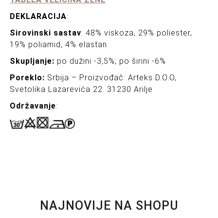
DEKLARACIJA
:
Sirovinski sastav
: 48% viskoza, 29% poliester,
19% poliamid, 4% elastan
Skupljanje:
po dužini -3,5%; po širini -6%
Poreklo:
Srbija – Proizvođač: Arteks D.O.O,
Svetolika Lazarevića 22. 31230 Arilje
Održavanje
:
NAJNOVIJE NA SHOPU