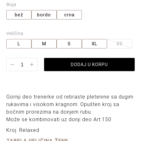
Boja
bež
bordo
crna
Veličina
L
M
S
XL
XS
DODAJ U KORPU
Gornji deo trenerke od rebraste pletenine sa dugim
rukavima i visokom kragnom. Opušten kroj sa
bočnim prorezima na donjem rubu.
Može se kombinovati uz donji deo Art.150
Kroj: Relaxed
TABELA VELIČINA ŽENE