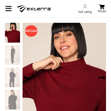
Korpa
Vaš nalog
AKCIJA!