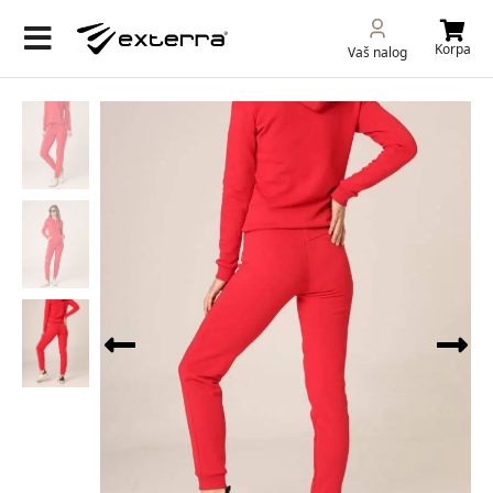
Korpa
Vaš nalog