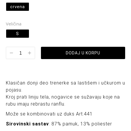
crvena
Veličina
S
DODAJ U KORPU
Klasičan donji deo trenerke sa lastišem i učkurom u
pojasu.
Kroj prati liniju tela, nogavice se sužavaju koje na
rubu imaju rebrastu ranflu.
Može se kombinovati uz duks Art.441
Sirovinski sastav
: 87% pamuk, 13% poliester