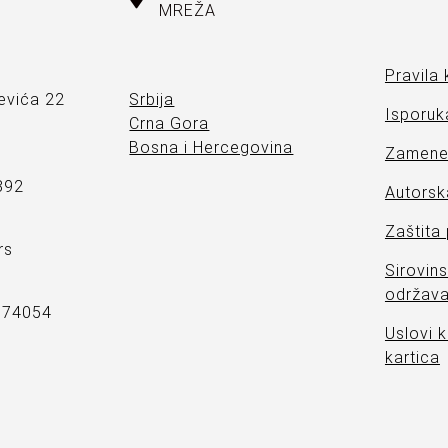
MREŽA
Pravila 
evića 22
Srbija
Isporuka
Crna Gora
Bosna i Hercegovina
Zamene 
892
Autorsk
Zaštita
rs
Sirovins
održava
7374054
Uslovi k
kartica