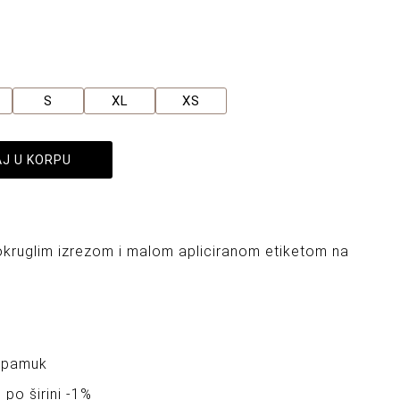
S
XL
XS
J U KORPU
okruglim izrezom i malom apliciranom etiketom na
 pamuk
 po širini -1%