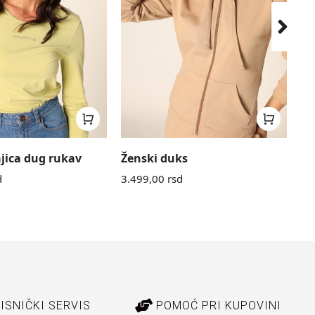
jica dug rukav
Ženski duks
Že
d
3.499,00
rsd
3.
ISNIČKI SERVIS
POMOĆ PRI KUPOVINI