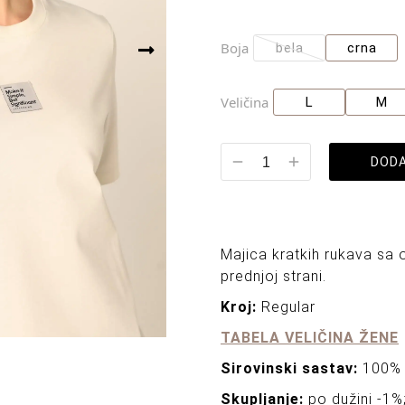
Boja
bela
crna
Veličina
L
M
DODA
Majica kratkih rukava sa 
prednjoj strani.
Kroj:
Regular
TABELA VELIČINA ŽENE
Sirovinski sastav:
100%
Skupljanje:
po dužini -1%;