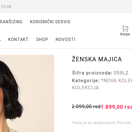
-15:00
RANŠIZING
KORISNIČKI SERVIS
Vaš
Korpa
nalog
A
KONTAKT
SHOP
NOVOSTI
ŽENSKA MAJICA
Šifra proizvoda:
059LZ
Kategorije:
*NOVA KOLEK
KOLEKCIJA
2.099,00
rsd
1.899,00
rs
*Cena je sa obračunatim PDV-om