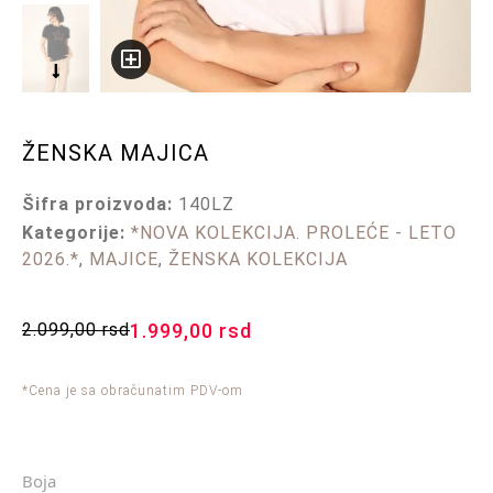
ŽENSKA MAJICA
Šifra proizvoda:
140LZ
Kategorije:
*NOVA KOLEKCIJA. PROLEĆE - LETO
2026.*
,
MAJICE
,
ŽENSKA KOLEKCIJA
2.099,00
rsd
1.999,00
rsd
*Cena je sa obračunatim PDV-om
Boja