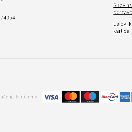
Sirovins
održava
7374054
Uslovi k
kartica
laćanje karticama: