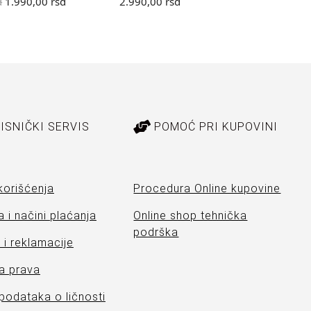
d
1.990,00
rsd
2.990,00
rsd
3.
ISNIČKI SERVIS
POMOĆ PRI KUPOVINI
korišćenja
Procedura Online kupovine
 i načini plaćanja
Online shop tehnička
podrška
i reklamacije
a prava
 podataka o ličnosti