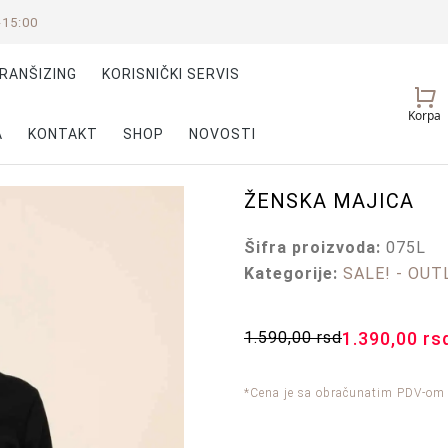
-15:00
RANŠIZING
KORISNIČKI SERVIS
Vaš
Korpa
nalog
A
KONTAKT
SHOP
NOVOSTI
ŽENSKA MAJICA
Šifra proizvoda:
075L
Kategorije:
SALE! - OUT
1.590,00
rsd
1.390,00
rs
*Cena je sa obračunatim PDV-om