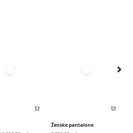
Ženske pantalone
Mu