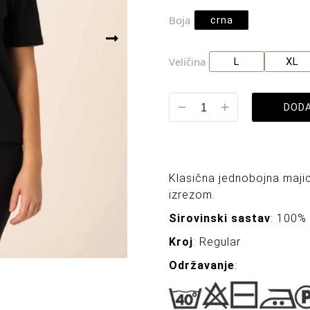
Boja
crna
Veličina
L
XL
DODA
Klasična jednobojna majic
izrezom.
Sirovinski sastav
: 100%
Kroj
: Regular
Održavanje
: