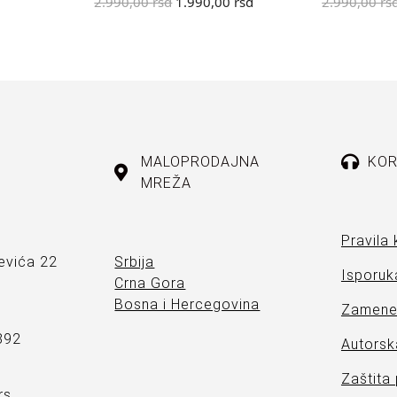
2.990,00
rsd
1.990,00
rsd
2.990,00
rs
MALOPRODAJNA
KOR
MREŽA
Pravila 
evića 22
Srbija
Isporuka
Crna Gora
Bosna i Hercegovina
Zamene 
892
Autorsk
Zaštita
rs