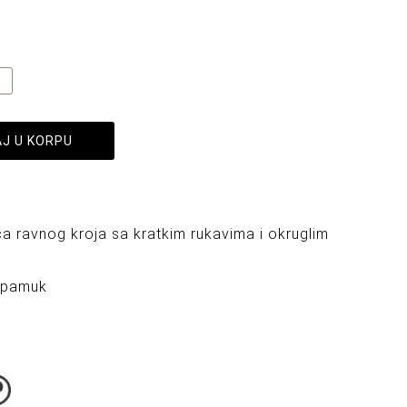
J U KORPU
a ravnog kroja sa kratkim rukavima i okruglim
 pamuk