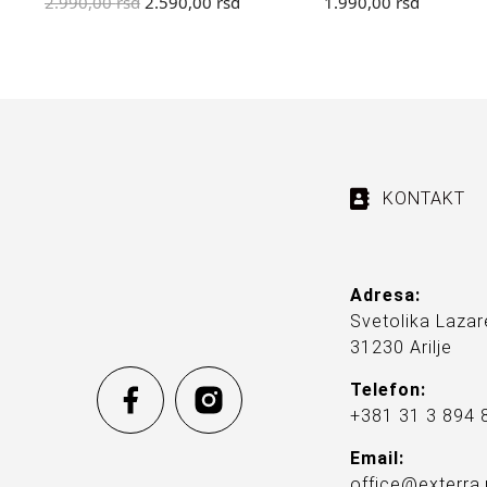
2.990,00
rsd
2.590,00
rsd
1.990,00
rsd
KONTAKT
Adresa:
Svetolika Lazar
31230 Arilje
Telefon:
+381 31 3 894 
Email:
office@exterra.