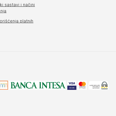
ki sastavi i načini
nja
orišćenja platnih