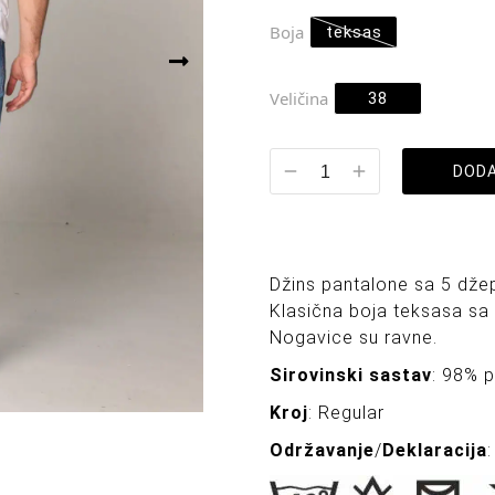
Boja
teksas
Veličina
38
DODA
Džins pantalone sa 5 džep
Klasična boja teksasa sa 
Nogavice su ravne.
Sirovinski sastav
: 98% 
Kroj
: Regular
Održavanje
/
Deklaracija
: