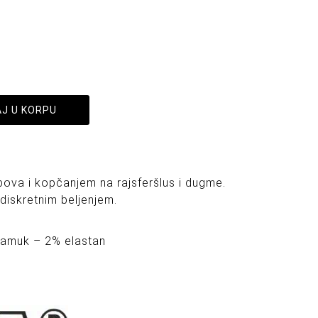
J U KORPU
ova i kopčanjem na rajsferšlus i dugme.
diskretnim beljenjem.
pamuk – 2% elastan