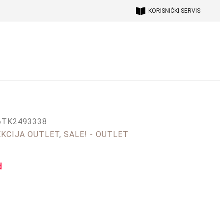
KORISNIČKI SERVIS
6TK2493338
KCIJA OUTLET
,
SALE! - OUTLET
d