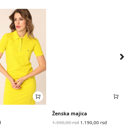
Ženska majica
Ha
d
1.390,00
rsd
1.190,00
rsd
2.