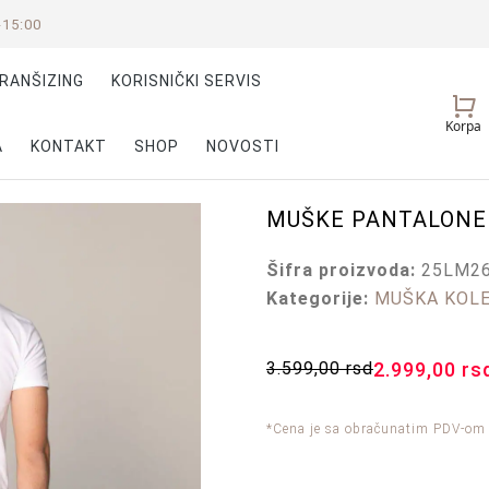
-15:00
RANŠIZING
KORISNIČKI SERVIS
Vaš
Korpa
nalog
A
KONTAKT
SHOP
NOVOSTI
MUŠKE PANTALONE
Šifra proizvoda:
25LM2
Kategorije:
MUŠKA KOLE
3.599,00
rsd
2.999,00
rs
*Cena je sa obračunatim PDV-om