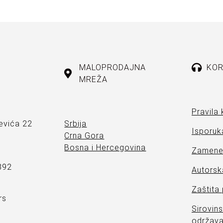
MALOPRODAJNA
KOR
MREŽA
Pravila 
evića 22
Srbija
Isporuka
Crna Gora
Bosna i Hercegovina
Zamene 
892
Autorsk
Zaštita
rs
Sirovins
održava