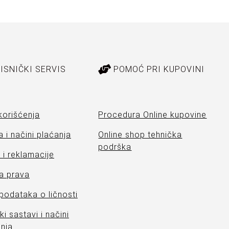
ISNIČKI SERVIS
POMOĆ PRI KUPOVINI
korišćenja
Procedura Online kupovine
 i načini plaćanja
Online shop tehnička
podrška
i reklamacije
a prava
 podataka o ličnosti
ki sastavi i načini
nja