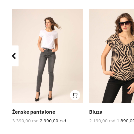
Ženske pantalone
Bluza
3.390,00
rsd
2.990,00
rsd
2.190,00
rsd
1.890,0