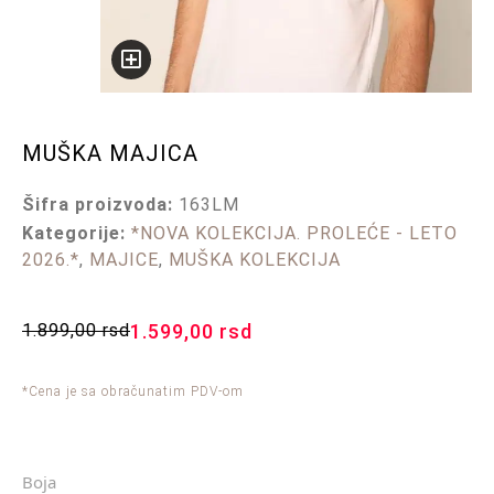
MUŠKA MAJICA
Šifra proizvoda:
163LM
Kategorije:
*NOVA KOLEKCIJA. PROLEĆE - LETO
2026.*
,
MAJICE
,
MUŠKA KOLEKCIJA
1.899,00
rsd
1.599,00
rsd
*Cena je sa obračunatim PDV-om
Boja