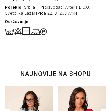
Poreklo:
Srbija – Proizvođač: Arteks D.O.O,
Svetolika Lazarevića 22. 31230 Arilje
Održavanj
e:
NAJNOVIJE NA SHOPU