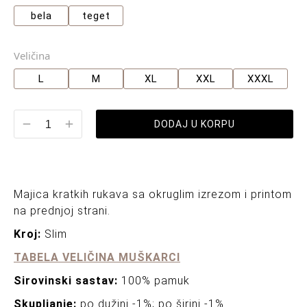
bela
teget
Veličina
L
M
XL
XXL
XXXL
DODAJ U KORPU
Majica kratkih rukava sa okruglim izrezom i printom
na prednjoj strani.
Kroj:
Slim
TABELA VELIČINA MUŠKARCI
Sirovinski sastav:
100% pamuk
Skupljanje:
po dužini -1%; po širini -1%