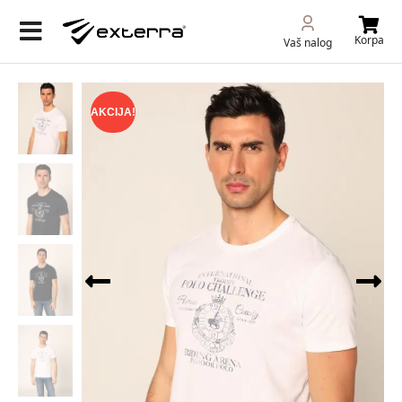
Korpa
Vaš nalog
AKCIJA!