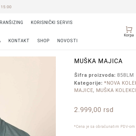
-15:00
RANŠIZING
KORISNIČKI SERVIS
Vaš
Korpa
nalog
A
KONTAKT
SHOP
NOVOSTI
MUŠKA MAJICA
Šifra proizvoda:
858LM
Kategorije:
*NOVA KOLEK
MAJICE
,
MUŠKA KOLEKC
2.999,00
rsd
*Cena je sa obračunatim PDV-om