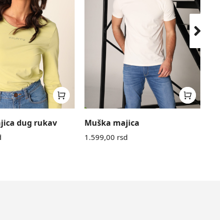
jica dug rukav
Muška majica
Mu
d
1.599,00
rsd
3.