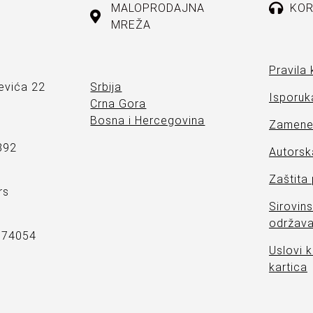
MALOPRODAJNA
KOR
MREŽA
Pravila 
evića 22
Srbija
Isporuka
Crna Gora
Bosna i Hercegovina
Zamene 
892
Autorsk
Zaštita
rs
Sirovins
održava
7374054
Uslovi k
kartica