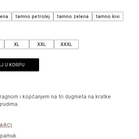
vena
tamno petrolej
tamno zelena
tamno kivi
XL
XXL
XXXL
J U KORPU
kragnom i kopčanjem na tri dugmeta na kratke
grudima.
ARCI
 pamuk