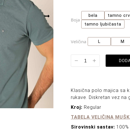
bela
tamno cr
Boja
tamno ljubičasta
Veličina
L
M
DODA
Klasična polo majica sa 
rukave. Diskretan vez na 
Kroj:
Regular
TABELA VELIČINA MUŠK
Sirovinski sastav:
100%