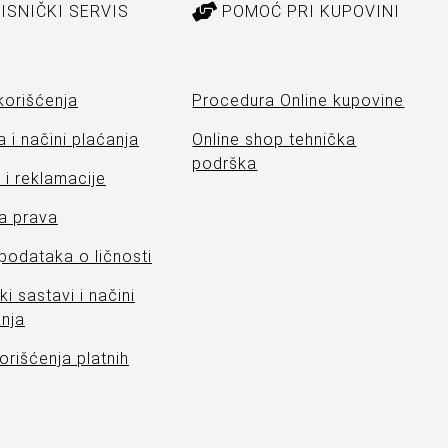
ISNIČKI SERVIS
POMOĆ PRI KUPOVINI
korišćenja
Procedura Online kupovine
 i načini plaćanja
Online shop tehnička
podrška
i reklamacije
a prava
 podataka o ličnosti
ki sastavi i načini
nja
orišćenja platnih