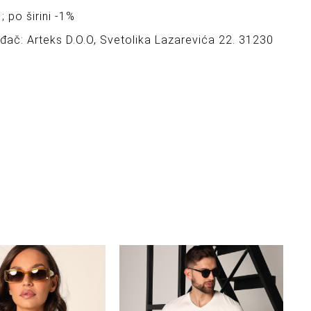
; po širini -1%
ođač: Arteks D.O.O, Svetolika Lazarevića 22. 31230