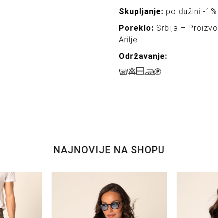
Skupljanje:
po dužini -1% 
Poreklo:
Srbija – Proizv
Arilje
Održavanj
e:
NAJNOVIJE NA SHOPU