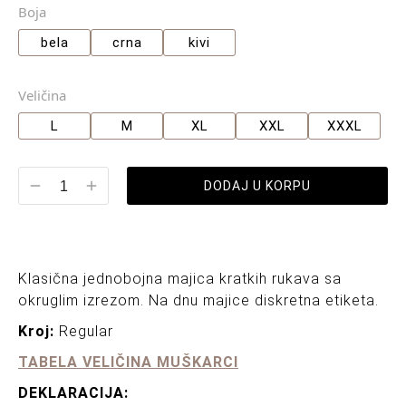
Boja
bela
crna
kivi
Veličina
L
M
XL
XXL
XXXL
DODAJ U KORPU
Klasična jednobojna majica kratkih rukava sa
okruglim izrezom. Na dnu majice diskretna etiketa.
Kroj:
Regular
TABELA VELIČINA MUŠKARCI
DEKLARACIJA: