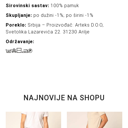
Sirovinski sastav:
100% pamuk
Skupljanje:
po dužini -1%; po širini -1%
Poreklo:
Srbija – Proizvođač: Arteks D.O.O,
Svetolika Lazarevića 22. 31230 Arilje
Održavanje:
NAJNOVIJE NA SHOPU