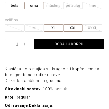
bela
crna
maslina
petrolej
lime
Veličina
L
M
XL
XXL
XXXL
DODAJ U KORPU
Klasična polo majica sa kragnom i kopčanjem na
tri dugmeta na kratke rukave.
Diskretan amblem na grudima.
Sirovinski sastav
: 100% pamuk
Kroj
: Regular
Održavanje
:
Deklaracija
: