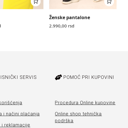
Ženske pantalone
Mu
d
2.990,00
rsd
5.
ISNIČKI SERVIS
POMOĆ PRI KUPOVINI
korišćenja
Procedura Online kupovine
 i načini plaćanja
Online shop tehnička
podrška
i reklamacije