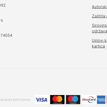
892
Autorsk
Zaštita
rs
Sirovins
održava
7374054
Uslovi k
kartica
laćanje karticama: