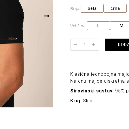
Boja
bela
crna
Veličina
L
M
DODA
Klasična jednobojna majic
Na dnu majice diskretna e
Sirovinski sastav
: 95% 
Kroj
: Slim