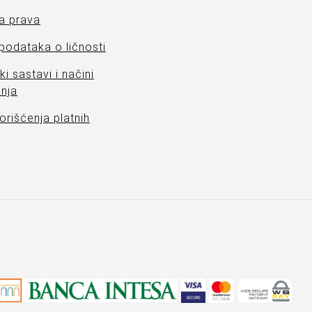
a prava
 podataka o ličnosti
ki sastavi i načini
nja
orišćenja platnih