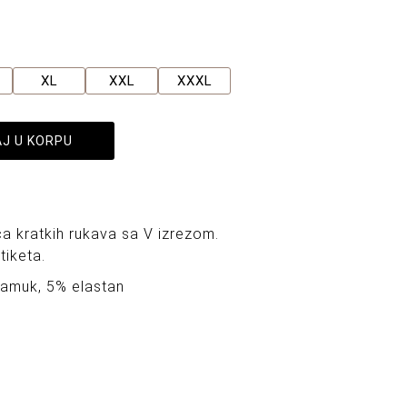
XL
XXL
XXXL
J U KORPU
a kratkih rukava sa V izrezom.
tiketa.
pamuk, 5% elastan