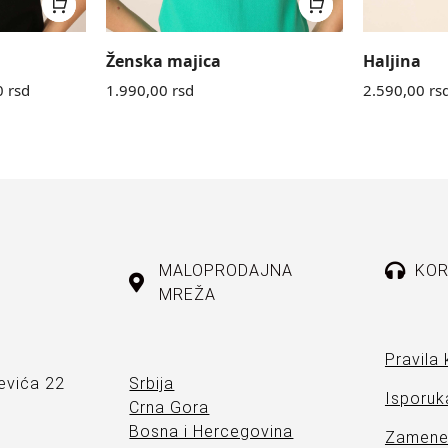
Ženska majica
Haljina
0
rsd
1.990,00
rsd
2.590,00
rs
MALOPRODAJNA
KOR
MREŽA
Pravila 
evića 22
Srbija
Isporuka
Crna Gora
Bosna i Hercegovina
Zamene 