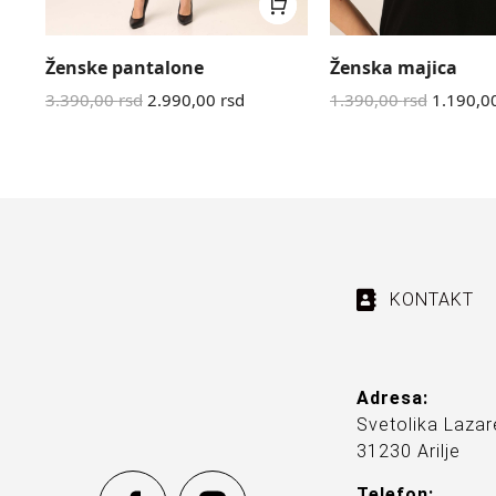
Ženske pantalone
Ženska majica
3.390,00
rsd
2.990,00
rsd
1.390,00
rsd
1.190,0
KONTAKT
Adresa:
Svetolika Lazar
31230 Arilje
Telefon: