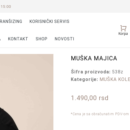
-15:00
RANŠIZING
KORISNIČKI SERVIS
Vaš
Korpa
nalog
A
KONTAKT
SHOP
NOVOSTI
MUŠKA MAJICA
Šifra proizvoda:
538z
Kategorije:
MUŠKA KOLE
1.490,00
rsd
*Cena je sa obračunatim PDV-om