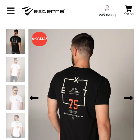
Korpa
Vaš nalog
AKCIJA!