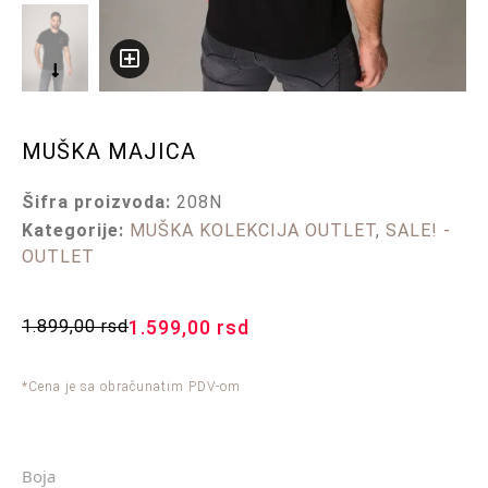
MUŠKA MAJICA
Šifra proizvoda:
208N
Kategorije:
MUŠKA KOLEKCIJA OUTLET
,
SALE! -
OUTLET
1.899,00
rsd
1.599,00
rsd
*Cena je sa obračunatim PDV-om
Boja