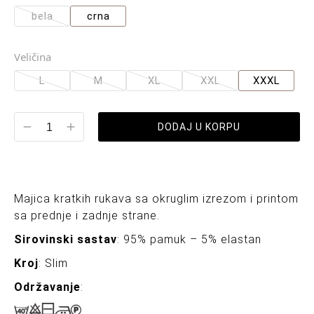
bela
crna
Veličina
L
M
XL
XXL
XXXL
DODAJ U KORPU
Majica kratkih rukava sa okruglim izrezom i printom
sa prednje i zadnje strane.
Sirovinski sastav
: 95% pamuk – 5% elastan
Kroj
: Slim
Održavanje
: