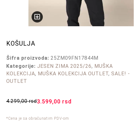
KOŠULJA
Šifra proizvoda:
25ZM09FN17844M
Kategorije:
JESEN ZIMA 2025/26
,
MUŠKA
KOLEKCIJA
,
MUŠKA KOLEKCIJA OUTLET
,
SALE! -
OUTLET
4.299,00
rsd
3.599,00
rsd
*Cena je sa obračunatim PDV-om