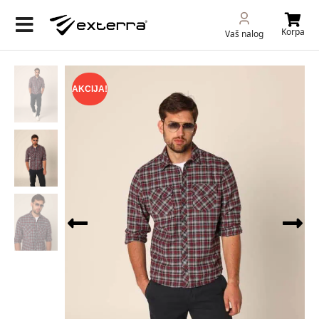
Korpa
Vaš nalog
AKCIJA!