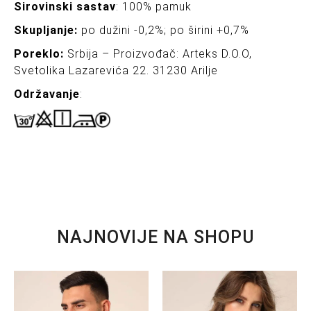
Sirovinski sastav
: 100% pamuk
Skupljanje:
po dužini -0,2%; po širini +0,7%
Poreklo:
Srbija – Proizvođač: Arteks D.O.O,
Svetolika Lazarevića 22. 31230 Arilje
Održavanje
:
NAJNOVIJE NA SHOPU