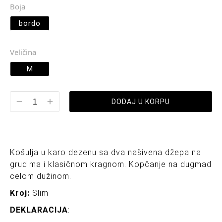
Boja
bordo
Veličina
M
DODAJ U KORPU
Košulja u karo dezenu sa dva našivena džepa na
grudima i klasičnom kragnom. Kopčanje na dugmad
celom dužinom.
Kroj:
Slim
DEKLARACIJA
: