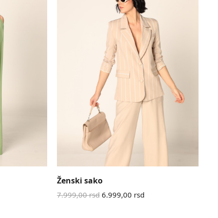
Ženski sako
7.999,00
rsd
6.999,00
rsd