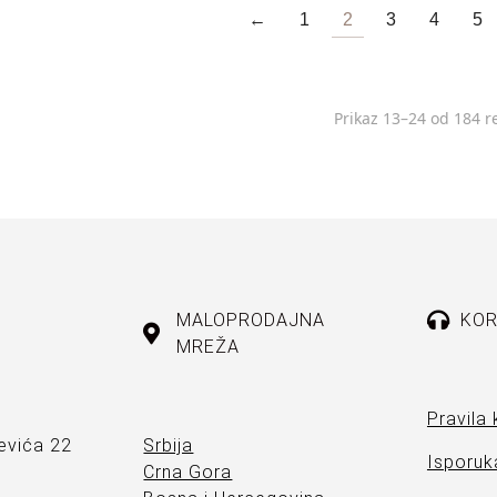
←
1
2
3
4
5
Prikaz 13–24 od 184 r
MALOPRODAJNA
KOR
MREŽA
Pravila 
evića 22
Srbija
Isporuka
Crna Gora