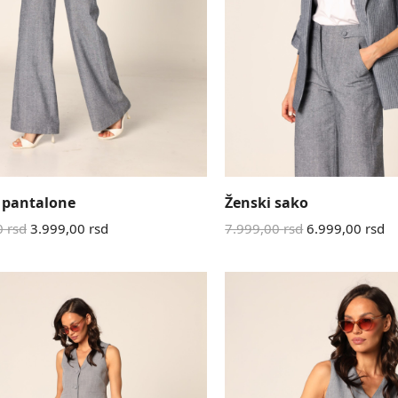
 pantalone
Ženski sako
0
rsd
3.999,00
rsd
7.999,00
rsd
6.999,00
rsd