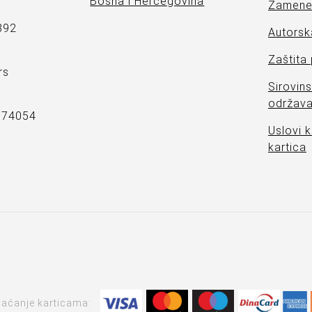
Bosna i Hercegovina
Zamene 
892
Autorsk
Zaštita
rs
Sirovins
održava
7374054
Uslovi k
kartica
laćanje karticama: