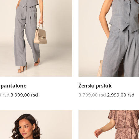
 pantalone
Ženski prsluk
0
rsd
3.999,00
rsd
3.799,00
rsd
2.999,00
rsd