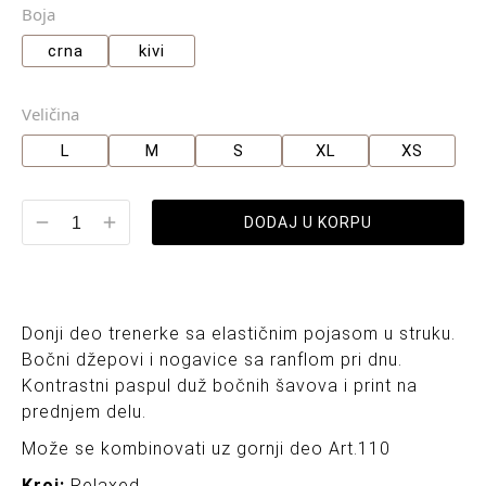
Boja
crna
kivi
Veličina
L
M
S
XL
XS
DODAJ U KORPU
Donji deo trenerke sa elastičnim pojasom u struku.
Bočni džepovi i nogavice sa ranflom pri dnu.
Kontrastni paspul duž bočnih šavova i print na
prednjem delu.
Može se kombinovati uz gornji deo Art.110
Kroj:
Relaxed