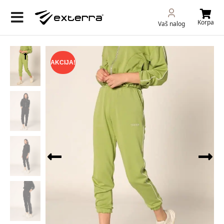
Korpa
Vaš nalog
AKCIJA!