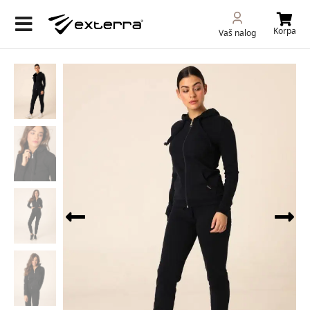
Korpa
Vaš nalog