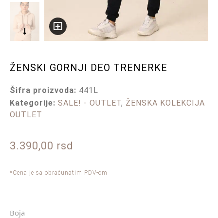
ŽENSKI GORNJI DEO TRENERKE
Šifra proizvoda:
441L
Kategorije:
SALE! - OUTLET
,
ŽENSKA KOLEKCIJA
OUTLET
3.390,00
rsd
*Cena je sa obračunatim PDV-om
Boja