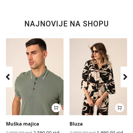
NAJNOVIJE NA SHOPU
Muška majica
Bluza
2.990,00
rsd
2.590,00
rsd
2.990,00
rsd
1.990,00
rsd