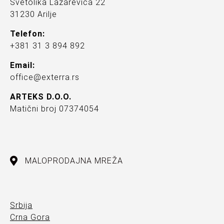
Svetolika Lazarevića 22
31230 Arilje
Telefon:
+381 31 3 894 892
Email:
office@exterra.rs
ARTEKS D.O.O.
Matični broj 07374054
MALOPRODAJNA MREŽA
Srbija
Crna Gora