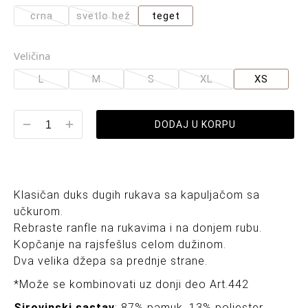
crna
svetlo bež
teget
Veličina
L
M
S
XL
XS
DODAJ U KORPU
Klasičan duks dugih rukava sa kapuljačom sa
učkurom.
Rebraste ranfle na rukavima i na donjem rubu.
Kopčanje na rajsfešlus celom dužinom.
Dva velika džepa sa prednje strane.
*Može se kombinovati uz donji deo Art.442
Sirovinski sastav
: 87% pamuk, 13% poliester