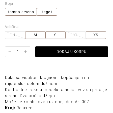
Boja
tamno crvena
teget
Veličina
L
M
S
XL
XS
DODAJ U KORPU
Duks sa visokom kragnom i kopčanjem na
rajsferšlus celom dužinom.
Kontrastne trake u predelu ramena i vez sa prednje
strane. Dva bočna džepa.
Može se kombinovati uz donji deo Art.007
Kroj:
Relaxed