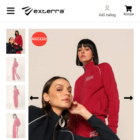
Korpa
Vaš nalog
AKCIJA!