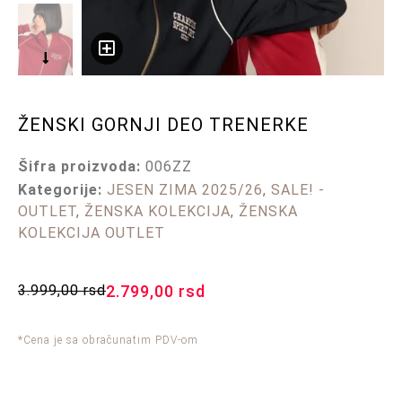
ŽENSKI GORNJI DEO TRENERKE
Šifra proizvoda:
006ZZ
Kategorije:
JESEN ZIMA 2025/26
,
SALE! -
OUTLET
,
ŽENSKA KOLEKCIJA
,
ŽENSKA
KOLEKCIJA OUTLET
3.999,00
rsd
2.799,00
rsd
*Cena je sa obračunatim PDV-om