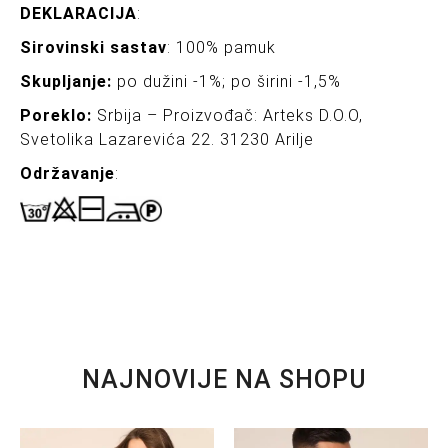
DEKLARACIJA
:
Sirovinski sastav
: 100% pamuk
Skupljanje:
po dužini -1%; po širini -1,5%
Poreklo:
Srbija – Proizvođač: Arteks D.O.O,
Svetolika Lazarevića 22. 31230 Arilje
Održavanje
:
NAJNOVIJE NA SHOPU