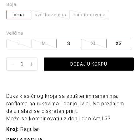
Boja
crna
svetlo zelena
tamno crvena
Veličina
L
M
S
XL
XS
DODAJ U KORPU
Duks klasičnog kroja sa spuštenim ramenima,
ranflama na rukavima i donjoj ivici. Na prednjem
delu nalazi se diskretan print.
Može se kombinovati uz donji deo Art.153
Kroj:
Regular
DEKLARACIJA
: