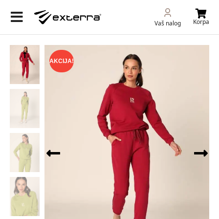
Korpa
Vaš nalog
AKCIJA!