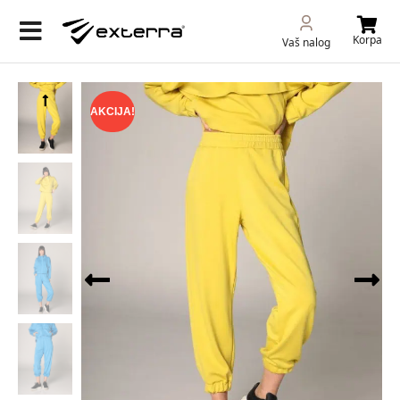
Korpa
Vaš nalog
AKCIJA!