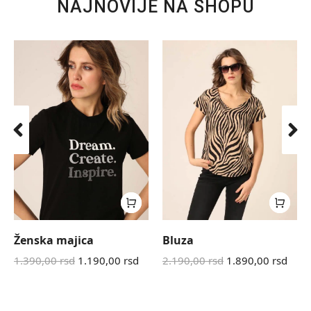
NAJNOVIJE NA SHOPU
Ženska majica
Bluza
1.390,00
rsd
1.190,00
rsd
2.190,00
rsd
1.890,00
rsd