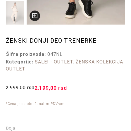
ŽENSKI DONJI DEO TRENERKE
Šifra proizvoda:
047NL
Kategorije:
SALE! - OUTLET
,
ŽENSKA KOLEKCIJA
OUTLET
2.999,00
rsd
2.199,00
rsd
*Cena je sa obračunatim PDV-om
Boja