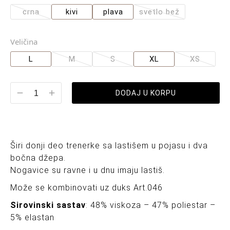
crna
kivi
plava
svetlo bež
Veličina
L
M
S
XL
XS
DODAJ U KORPU
Širi donji deo trenerke sa lastišem u pojasu i dva
bočna džepa.
Nogavice su ravne i u dnu imaju lastiš.
Može se kombinovati uz duks Art.046
Sirovinski sastav
: 48% viskoza – 47% poliestar –
5% elastan