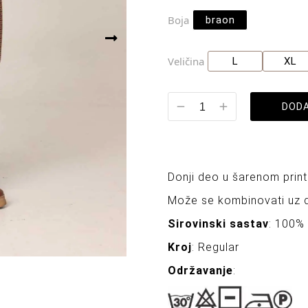
Boja
braon
Veličina
L
XL
DODA
Donji deo u šarenom print
Može se kombinovati uz 
Sirovinski sastav
: 100% 
Kroj
: Regular
Održavanje
: