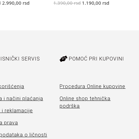
d
2.990,00
rsd
1.390,00
rsd
1.190,00
rsd
2.
ISNIČKI SERVIS
POMOĆ PRI KUPOVINI
korišćenja
Procedura Online kupovine
 i načini plaćanja
Online shop tehnička
podrška
i reklamacije
a prava
 podataka o ličnosti