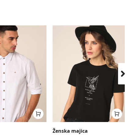
Ženska majica
Bl