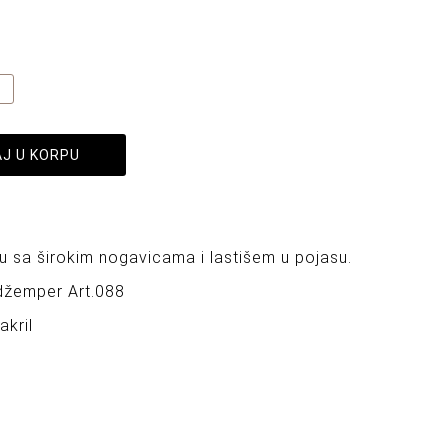
J U KORPU
u sa širokim nogavicama i lastišem u pojasu.
džemper Art.088
akril