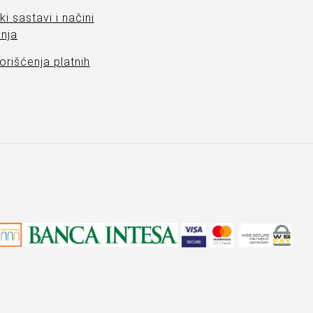
ki sastavi i načini
nja
orišćenja platnih