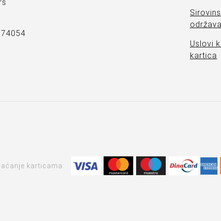
rs
Sirovins
održava
7374054
Uslovi k
kartica
laćanje karticama: