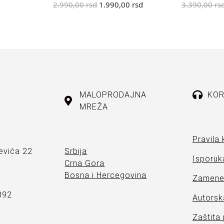
2.990,00
rsd
1.990,00
rsd
3.390,00
rs
MALOPRODAJNA
KOR
MREŽA
Pravila 
evića 22
Srbija
Isporuka
Crna Gora
Bosna i Hercegovina
Zamene 
892
Autorsk
Zaštita