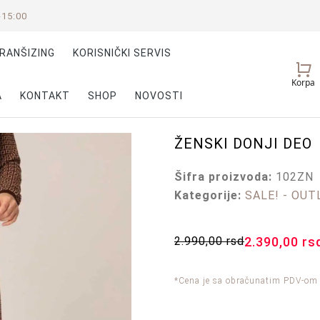
-15:00
RANŠIZING
KORISNIČKI SERVIS
Vaš
Korpa
nalog
A
KONTAKT
SHOP
NOVOSTI
ŽENSKI DONJI DEO
Šifra proizvoda:
102ZN
Kategorije:
SALE! - OUT
2.990,00
rsd
2.390,00
rs
*Cena je sa obračunatim PDV-om