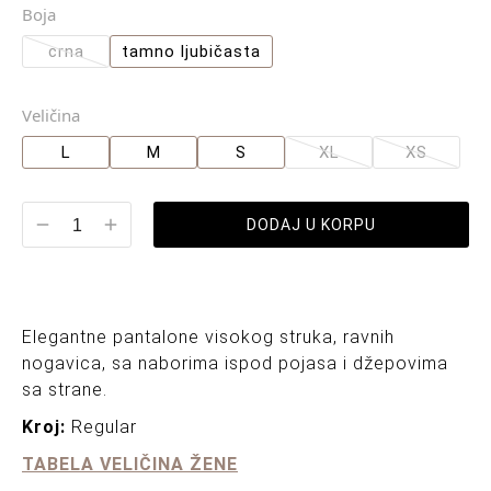
Boja
crna
tamno ljubičasta
Veličina
L
M
S
XL
XS
DODAJ U KORPU
Elegantne pantalone visokog struka, ravnih
nogavica, sa naborima ispod pojasa i džepovima
sa strane.
Kroj:
Regular
TABELA VELIČINA ŽENE