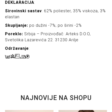
DEKLARACIJA
:
Sirovinski sastav
: 62% poliester, 35% viskoza, 3%
elastan
Skupljanje:
po dužini -7%; po širini -2%
Poreklo:
Srbija – Proizvođač: Arteks D.O.O,
Svetolika Lazarevića 22. 31230 Arilje
Održavanje
:
NAJNOVIJE NA SHOPU