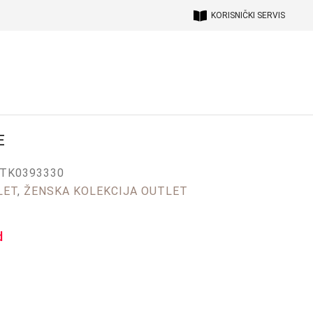
KORISNIČKI SERVIS
E
TK0393330
LET
,
ŽENSKA KOLEKCIJA OUTLET
d