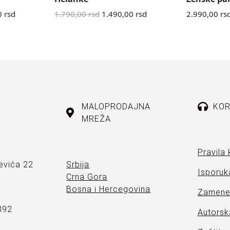
0
rsd
1.790,00
rsd
1.490,00
rsd
2.990,00
rs
MALOPRODAJNA
KOR
MREŽA
Pravila 
evića 22
Srbija
Isporuka
Crna Gora
Bosna i Hercegovina
Zamene 
892
Autorsk