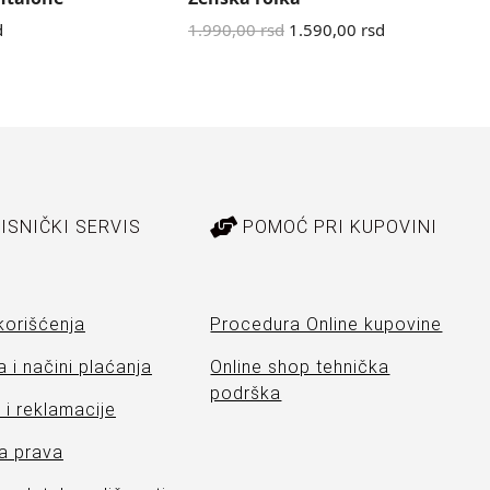
d
1.990,00
rsd
1.590,00
rsd
5.
ISNIČKI SERVIS
POMOĆ PRI KUPOVINI
korišćenja
Procedura Online kupovine
 i načini plaćanja
Online shop tehnička
podrška
i reklamacije
a prava