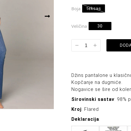
Boja
teksas
Veličina
30
DODA
Džins pantalone u klasičn
Kopčanje na dugmiće.
Nogavice se šire od kolen
Sirovinski sastav
: 98% 
Kroj
: Flared
Deklaracija
: