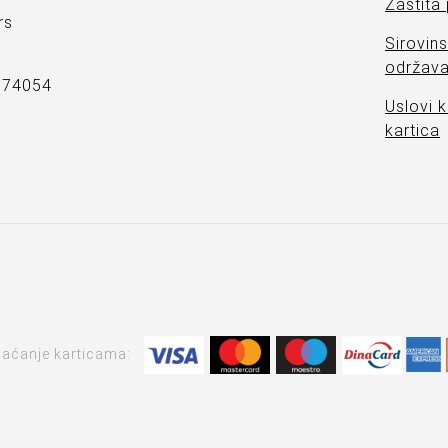
Zaštita
rs
Sirovins
održava
7374054
Uslovi k
kartica
laćanje karticama: