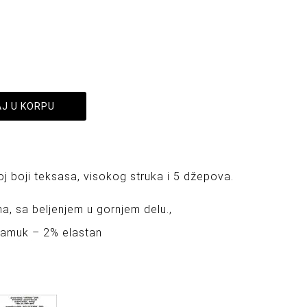
J U KORPU
oj boji teksasa, visokog struka i 5 džepova.
a, sa beljenjem u gornjem delu.,
pamuk – 2% elastan