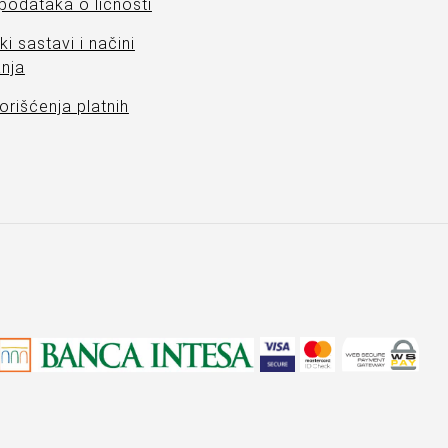
 podataka o ličnosti
ki sastavi i načini
nja
orišćenja platnih