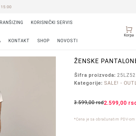
-15:00
RANŠIZING
KORISNIČKI SERVIS
Vaš
Korpa
nalog
A
KONTAKT
SHOP
NOVOSTI
ŽENSKE PANTALON
Šifra proizvoda:
25LZ52
Kategorije:
SALE! - OUT
3.599,00
rsd
2.599,00
rs
*Cena je sa obračunatim PDV-om