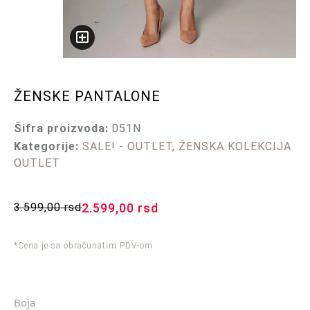
ŽENSKE PANTALONE
Šifra proizvoda:
051N
Kategorije:
SALE! - OUTLET
,
ŽENSKA KOLEKCIJA
OUTLET
3.599,00
rsd
2.599,00
rsd
*Cena je sa obračunatim PDV-om
Boja