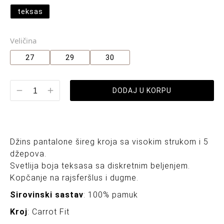
teksas
Veličina
27
29
30
DODAJ U KORPU
Džins pantalone šireg kroja sa visokim strukom i 5
džepova.
Svetlija boja teksasa sa diskretnim beljenjem.
Kopčanje na rajsferšlus i dugme.
Sirovinski sastav
: 100% pamuk
Kroj
: Carrot Fit