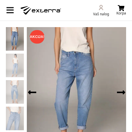
Korpa
Vaš nalog
AKCIJA!