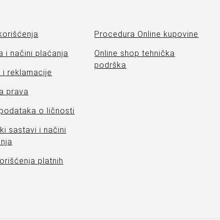
korišćenja
Procedura Online kupovine
 i načini plaćanja
Online shop tehnička
podrška
i reklamacije
a prava
 podataka o ličnosti
ki sastavi i načini
nja
orišćenja platnih