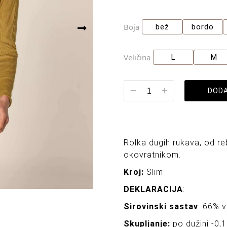
Boja
bež
bordo
Veličina
L
M
DODA
Rolka dugih rukava, od re
okovratnikom.
Kroj:
Slim
DEKLARACIJA
:
Sirovinski sastav
: 66% v
Skupljanje:
po dužini -0,1