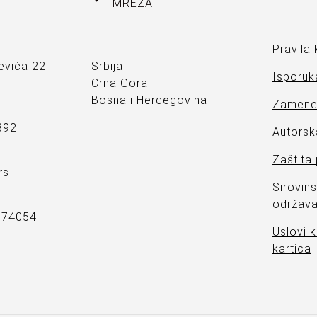
MREŽA
Pravila 
evića 22
Srbija
Isporuka
Crna Gora
Bosna i Hercegovina
Zamene 
892
Autorsk
Zaštita
rs
Sirovins
održava
7374054
Uslovi k
kartica