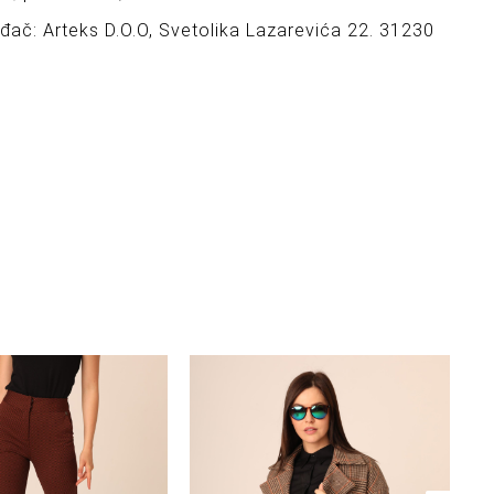
ođač: Arteks D.O.O, Svetolika Lazarevića 22. 31230