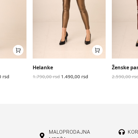
Helanke
Ženske pa
0
rsd
1.790,00
rsd
1.490,00
rsd
2.590,00
rs
MALOPRODAJNA
KOR