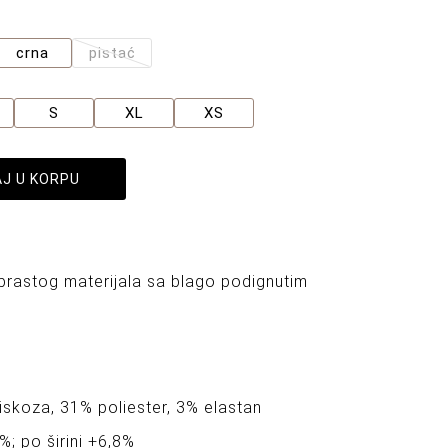
crna
pistać
S
XL
XS
J U KORPU
brastog materijala sa blago podignutim
iskoza, 31% poliester, 3% elastan
%; po širini +6,8%