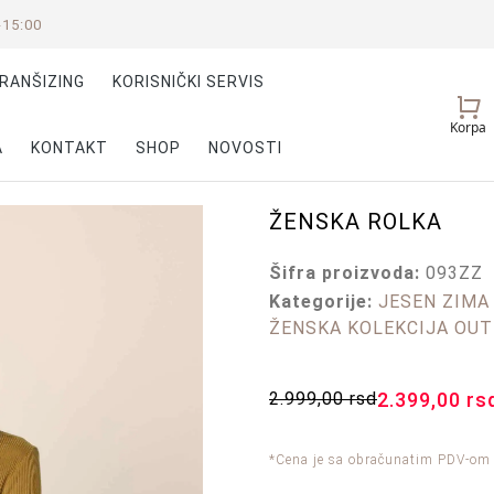
-15:00
RANŠIZING
KORISNIČKI SERVIS
Vaš
Korpa
nalog
A
KONTAKT
SHOP
NOVOSTI
ŽENSKA ROLKA
Šifra proizvoda:
093ZZ
Kategorije:
JESEN ZIMA
ŽENSKA KOLEKCIJA OU
2.999,00
rsd
2.399,00
rs
*Cena je sa obračunatim PDV-om