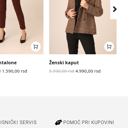
ntalone
Ženski kaput
Mu
d
1.590,00
rsd
5.990,00
rsd
4.990,00
rsd
5.
ISNIČKI SERVIS
POMOĆ PRI KUPOVINI