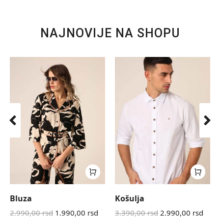
NAJNOVIJE NA SHOPU
Bluza
Košulja
2.990,00
rsd
1.990,00
rsd
3.390,00
rsd
2.990,00
rsd