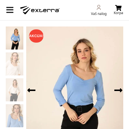
Korpa
Vaš nalog
AKCIJA!