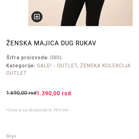
ŽENSKA MAJICA DUG RUKAV
Šifra proizvoda:
080L
Kategorije:
SALE! - OUTLET
,
ŽENSKA KOLEKCIJA
OUTLET
1.690,00
rsd
1.390,00
rsd
*Cena je sa obračunatim PDV-om
Boja