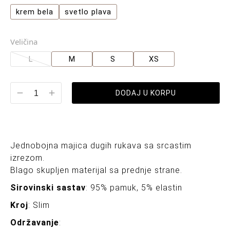
krem bela
svetlo plava
Veličina
L
M
S
XS
DODAJ U KORPU
Jednobojna majica dugih rukava sa srcastim
izrezom.
Blago skupljen materijal sa prednje strane.
Sirovinski sastav
: 95% pamuk, 5% elastin
Kroj
: Slim
Održavanje
: