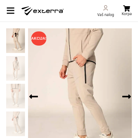
Korpa
Vaš nalog
AKCIJA!