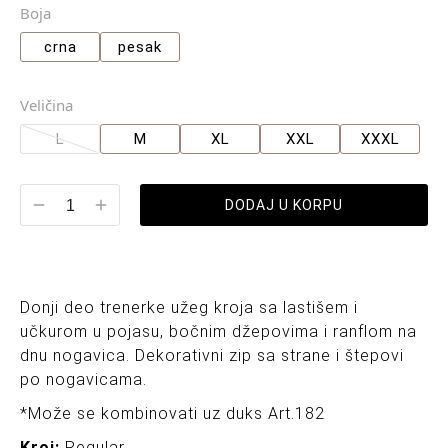
Boja
crna
pesak
Veličina
L
M
XL
XXL
XXXL
DODAJ U KORPU
Donji deo trenerke užeg kroja sa lastišem i
učkurom u pojasu, bočnim džepovima i ranflom na
dnu nogavica. Dekorativni zip sa strane i štepovi
po nogavicama.
*Može se kombinovati uz duks Art.182
Kroj:
Regular