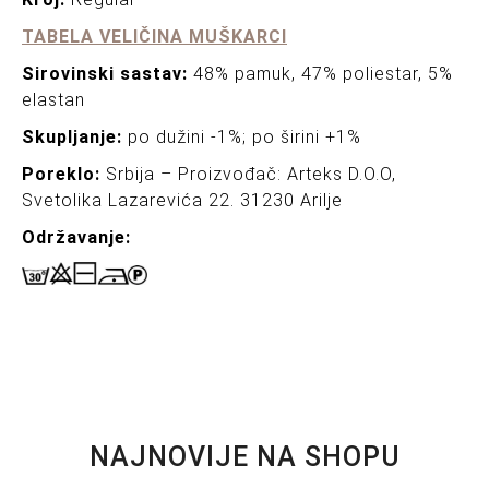
TABELA VELIČINA MUŠKARCI
Sirovinski sastav:
48% pamuk, 47% poliestar, 5%
elastan
Skupljanje:
po dužini -1%; po širini +1%
Poreklo:
Srbija – Proizvođač: Arteks D.O.O,
Svetolika Lazarevića 22. 31230 Arilje
Održavanj
e:
NAJNOVIJE NA SHOPU