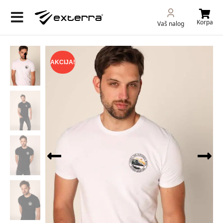
Korpa
Vaš nalog
AKCIJA!