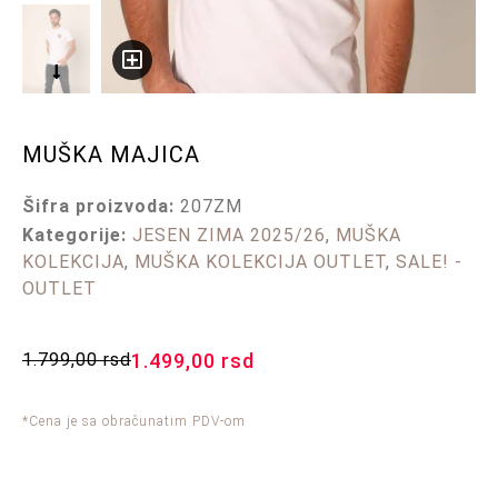
MUŠKA MAJICA
Šifra proizvoda:
207ZM
Kategorije:
JESEN ZIMA 2025/26
,
MUŠKA
KOLEKCIJA
,
MUŠKA KOLEKCIJA OUTLET
,
SALE! -
OUTLET
1.799,00
rsd
1.499,00
rsd
*Cena je sa obračunatim PDV-om