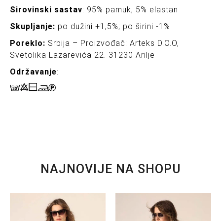
Sirovinski sastav
: 95% pamuk, 5% elastan
Skupljanje:
po dužini +1,5%; po širini -1%
Poreklo:
Srbija – Proizvođač: Arteks D.O.O,
Svetolika Lazarevića 22. 31230 Arilje
Održavanje
:
NAJNOVIJE NA SHOPU