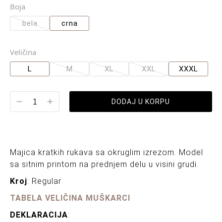
Boja
bela
crna
Veličina
L
M
XL
XXL
XXXL
DODAJ U KORPU
Majica kratkih rukava sa okruglim izrezom. Model
sa sitnim printom na prednjem delu u visini grudi.
Kroj
: Regular
TABELA VELIČINA MUŠKARCI
DEKLARACIJA
: